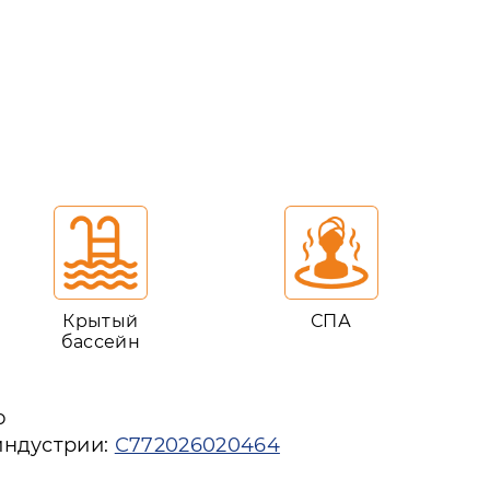
Крытый
СПА
бассейн
ю
индустрии:
С772026020464