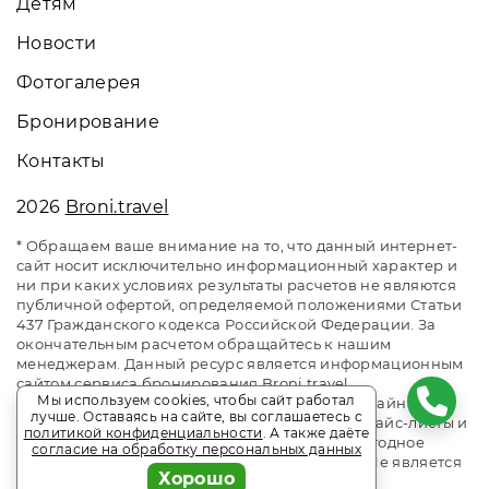
Детям
Новости
Фотогалерея
Бронирование
Контакты
2026
Broni.travel
* Обращаем ваше внимание на то, что данный интернет-
сайт носит исключительно информационный характер и
ни при каких условиях результаты расчетов не являются
публичной офертой, определяемой положениями Статьи
437 Гражданского кодекса Российской Федерации. За
окончательным расчетом обращайтесь к нашим
менеджерам. Данный ресурс является информационным
сайтом сервиса бронирования Broni.travel.
Мы используем cookies, чтобы сайт работал
Оздоровительный комплекс «Десна». Сайт онлайн
лучше. Оставаясь на сайте, вы соглашаетесь с
бронирования номеров. Актуальные цены, прайс-листы и
политикой конфиденциальности
. А также даёте
наличие мест. Акции и спецпредложения. Выгодное
согласие на обработку персональных данных
бронирование. Индивидуальный менеджер. Не является
Хорошо
официальным сайтом объекта размещения.